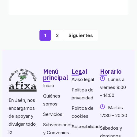
1
2
Siguientes
Menú
Legal
Horario
principal
Aviso legal
Lunes a
Inicio
viernes 9:00
Política de
- 14:00
Quiénes
privacidad
En Jaén, nos
somos
Martes
encargamos
Política de
Servicios
17:30 - 20:30
de apoyar y
cookies
divulgar todo
Subvenciones
Accesibilidad
Sábados y
lo
y Convenios
domingos