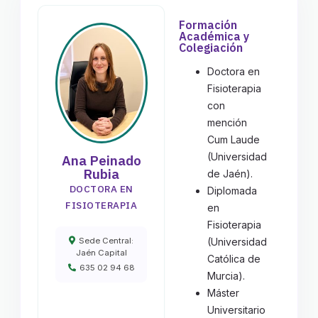
Formación
Académica y
Colegiación
Doctora en
Fisioterapia
con
mención
Cum Laude
(Universidad
Ana Peinado
Rubia
de Jaén).
DOCTORA EN
Diplomada
FISIOTERAPIA
en
Fisioterapia
Sede Central:
(Universidad
Jaén Capital
Católica de
635 02 94 68
Murcia).
Máster
Universitario