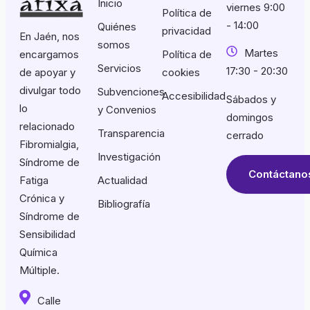
Inicio
viernes 9:00
Política de
- 14:00
Quiénes
privacidad
En Jaén, nos
somos
Martes
encargamos
Política de
Servicios
17:30 - 20:30
de apoyar y
cookies
divulgar todo
Subvenciones
Accesibilidad
Sábados y
lo
y Convenios
domingos
relacionado
Transparencia
cerrado
Fibromialgia,
Investigación
Síndrome de
Contáctano
Fatiga
Actualidad
Crónica y
Bibliografía
Síndrome de
Sensibilidad
Química
Múltiple.
Calle