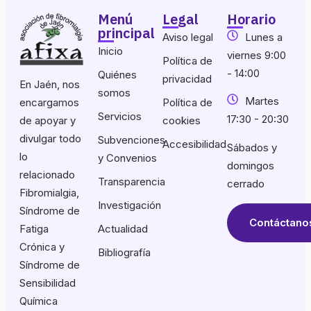
Menú
Legal
Horario
principal
Aviso legal
Lunes a
Inicio
viernes 9:00
Política de
- 14:00
Quiénes
privacidad
En Jaén, nos
somos
Martes
encargamos
Política de
Servicios
17:30 - 20:30
de apoyar y
cookies
divulgar todo
Subvenciones
Accesibilidad
Sábados y
lo
y Convenios
domingos
relacionado
Transparencia
cerrado
Fibromialgia,
Investigación
Síndrome de
Contáctano
Fatiga
Actualidad
Crónica y
Bibliografía
Síndrome de
Sensibilidad
Química