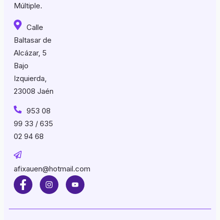
Múltiple.
Calle
Baltasar de
Alcázar, 5
Bajo
Izquierda,
23008 Jaén
953 08
99 33 / 635
02 94 68
afixauen@hotmail.com