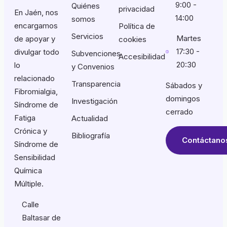
9:00 -
Quiénes
privacidad
En Jaén, nos
14:00
somos
encargamos
Política de
Servicios
Martes
de apoyar y
cookies
17:30 -
divulgar todo
Subvenciones
Accesibilidad
20:30
lo
y Convenios
relacionado
Transparencia
Sábados y
Fibromialgia,
domingos
Investigación
Síndrome de
cerrado
Fatiga
Actualidad
Crónica y
Bibliografía
Contáctano
Síndrome de
Sensibilidad
Química
Múltiple.
Calle
Baltasar de