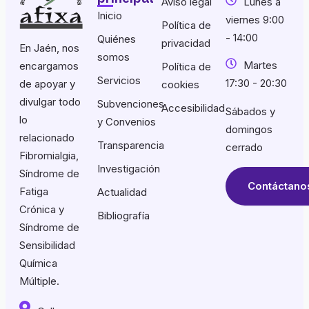
Aviso legal
Lunes a
Inicio
viernes 9:00
Política de
- 14:00
Quiénes
privacidad
En Jaén, nos
somos
Martes
encargamos
Política de
Servicios
17:30 - 20:30
de apoyar y
cookies
divulgar todo
Subvenciones
Accesibilidad
Sábados y
lo
y Convenios
domingos
relacionado
Transparencia
cerrado
Fibromialgia,
Investigación
Síndrome de
Contáctano
Fatiga
Actualidad
Crónica y
Bibliografía
Síndrome de
Sensibilidad
Química
Múltiple.