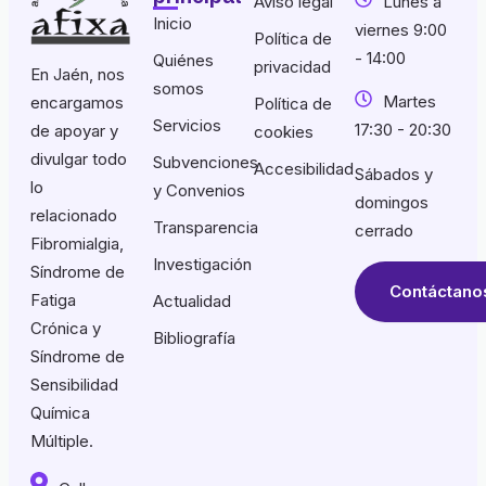
Aviso legal
Lunes a
Inicio
viernes 9:00
Política de
- 14:00
Quiénes
privacidad
En Jaén, nos
somos
Martes
encargamos
Política de
Servicios
17:30 - 20:30
de apoyar y
cookies
divulgar todo
Subvenciones
Accesibilidad
Sábados y
lo
y Convenios
domingos
relacionado
Transparencia
cerrado
Fibromialgia,
Investigación
Síndrome de
Contáctano
Fatiga
Actualidad
Crónica y
Bibliografía
Síndrome de
Sensibilidad
Química
Múltiple.