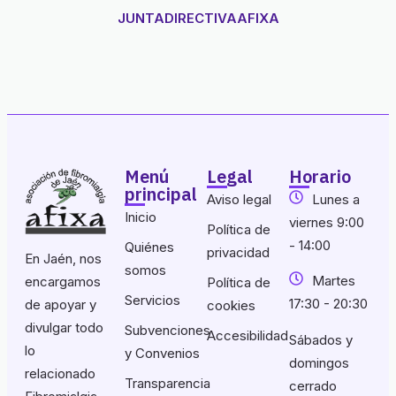
JUNTADIRECTIVAAFIXA
Menú
Legal
Horario
principal
Aviso legal
Lunes a
Inicio
viernes 9:00
Política de
- 14:00
Quiénes
privacidad
En Jaén, nos
somos
Martes
encargamos
Política de
Servicios
17:30 - 20:30
de apoyar y
cookies
divulgar todo
Subvenciones
Accesibilidad
Sábados y
lo
y Convenios
domingos
relacionado
Transparencia
cerrado