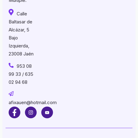
Múltiple.
Calle
Baltasar de
Alcázar, 5
Bajo
Izquierda,
23008 Jaén
953 08
99 33 / 635
02 94 68
afixauen@hotmail.com