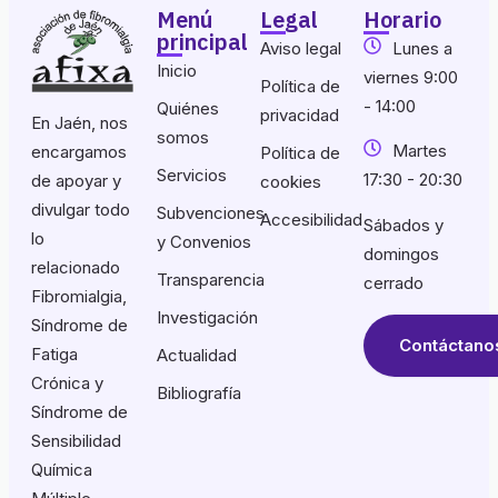
Menú
Legal
Horario
principal
Aviso legal
Lunes a
Inicio
viernes 9:00
Política de
- 14:00
Quiénes
privacidad
En Jaén, nos
somos
Martes
encargamos
Política de
Servicios
17:30 - 20:30
de apoyar y
cookies
divulgar todo
Subvenciones
Accesibilidad
Sábados y
lo
y Convenios
domingos
relacionado
Transparencia
cerrado
Fibromialgia,
Investigación
Síndrome de
Contáctano
Fatiga
Actualidad
Crónica y
Bibliografía
Síndrome de
Sensibilidad
Química