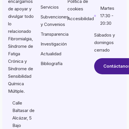
encargamos
Política de
Servicios
Martes
de apoyar y
cookies
17:30 -
divulgar todo
Subvenciones
Accesibilidad
20:30
lo
y Convenios
relacionado
Transparencia
Sábados y
Fibromialgia,
domingos
Investigación
Síndrome de
cerrado
Fatiga
Actualidad
Crónica y
Bibliografía
Contáctano
Síndrome de
Sensibilidad
Química
Múltiple.
Calle
Baltasar de
Alcázar, 5
Bajo