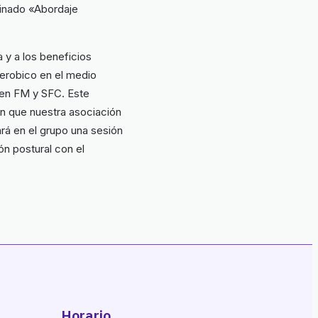
minado «Abordaje
a y a los beneficios
aerobico en el medio
 en FM y SFC. Este
ón que nuestra asociación
ará en el grupo una sesión
n postural con el
Horario