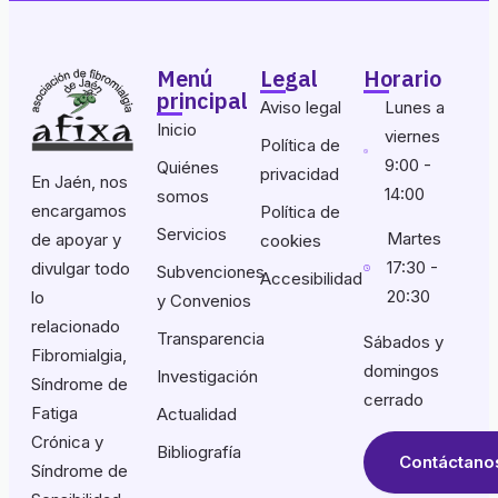
Menú
Legal
Horario
principal
Aviso legal
Lunes a
Inicio
viernes
Política de
9:00 -
Quiénes
privacidad
En Jaén, nos
14:00
somos
encargamos
Política de
Servicios
Martes
de apoyar y
cookies
17:30 -
divulgar todo
Subvenciones
Accesibilidad
20:30
lo
y Convenios
relacionado
Transparencia
Sábados y
Fibromialgia,
domingos
Investigación
Síndrome de
cerrado
Fatiga
Actualidad
Crónica y
Bibliografía
Contáctano
Síndrome de