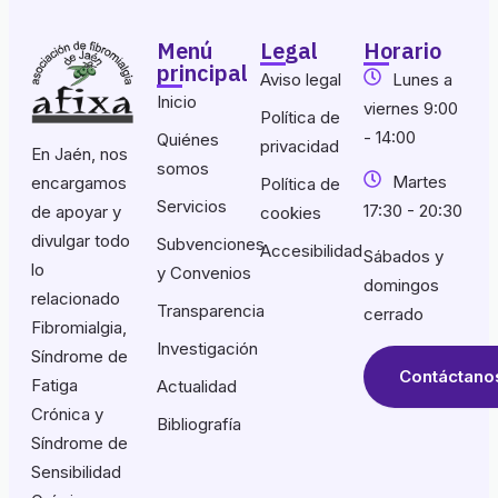
Menú
Legal
Horario
principal
Aviso legal
Lunes a
Inicio
viernes 9:00
Política de
- 14:00
Quiénes
privacidad
En Jaén, nos
somos
Martes
encargamos
Política de
Servicios
17:30 - 20:30
de apoyar y
cookies
divulgar todo
Subvenciones
Accesibilidad
Sábados y
lo
y Convenios
domingos
relacionado
Transparencia
cerrado
Fibromialgia,
Investigación
Síndrome de
Contáctano
Fatiga
Actualidad
Crónica y
Bibliografía
Síndrome de
Sensibilidad