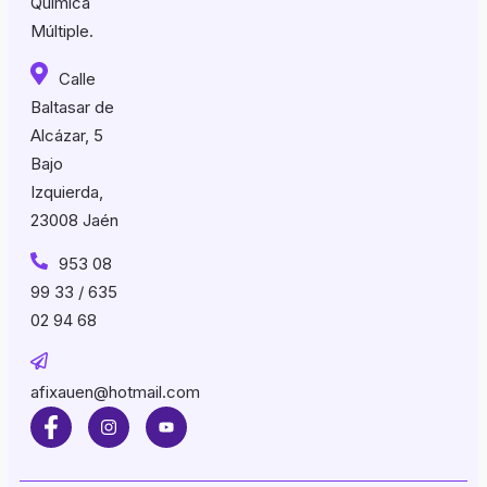
Química
Múltiple.
Calle
Baltasar de
Alcázar, 5
Bajo
Izquierda,
23008 Jaén
953 08
99 33 / 635
02 94 68
afixauen@hotmail.com