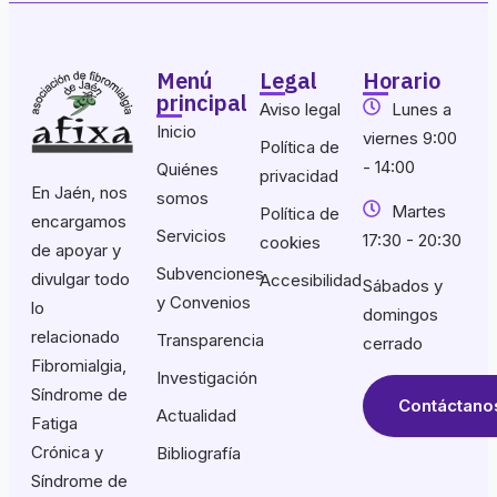
Menú
Legal
Horario
principal
Aviso legal
Lunes a
Inicio
viernes 9:00
Política de
- 14:00
Quiénes
privacidad
En Jaén, nos
somos
Martes
Política de
encargamos
Servicios
17:30 - 20:30
cookies
de apoyar y
Subvenciones
divulgar todo
Accesibilidad
Sábados y
y Convenios
lo
domingos
relacionado
Transparencia
cerrado
Fibromialgia,
Investigación
Síndrome de
Contáctano
Actualidad
Fatiga
Crónica y
Bibliografía
Síndrome de