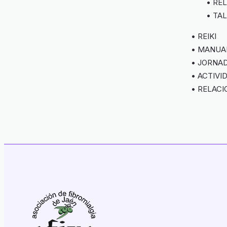
• RE
• TA
• REIKI
• MANUA
• JORNA
• ACTIVI
• RELACI