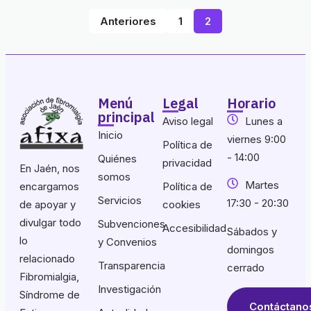
Anteriores
1
2
Menú
Legal
Horario
principal
Aviso legal
Lunes a
Inicio
viernes 9:00
Política de
- 14:00
Quiénes
privacidad
En Jaén, nos
somos
Martes
encargamos
Política de
Servicios
17:30 - 20:30
de apoyar y
cookies
divulgar todo
Subvenciones
Accesibilidad
Sábados y
lo
y Convenios
domingos
relacionado
Transparencia
cerrado
Fibromialgia,
Investigación
Síndrome de
Contáctano